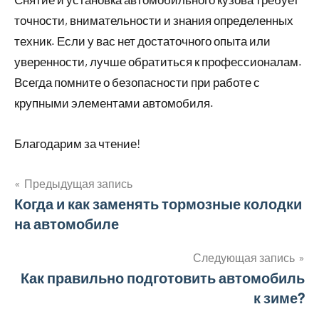
точности, внимательности и знания определенных
техник. Если у вас нет достаточного опыта или
уверенности, лучше обратиться к профессионалам.
Всегда помните о безопасности при работе с
крупными элементами автомобиля.
Благодарим за чтение!
Предыдущая запись
Навигация
Когда и как заменять тормозные колодки
на автомобиле
по
записям
Следующая запись
Как правильно подготовить автомобиль
к зиме?