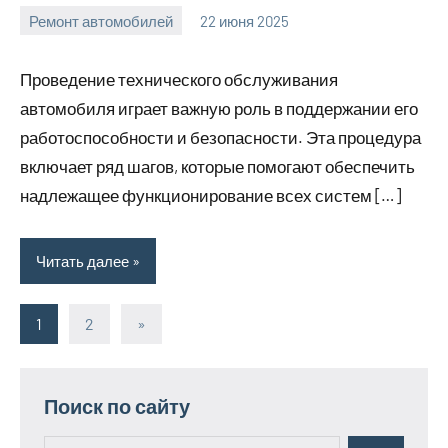
Ремонт автомобилей
22 июня 2025
avto_moto8_r
Нет
комментариев
Проведение технического обслуживания
автомобиля играет важную роль в поддержании его
работоспособности и безопасности. Эта процедура
включает ряд шагов, которые помогают обеспечить
надлежащее функционирование всех систем […]
Читать далее
1
2
Следующие
»
Пагинация
записи
записей
Поиск по сайту