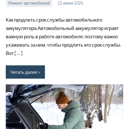
Ремонт автомобилей
22 июня 2025
avto_moto8_r
Нет
комментариев
Как продлить срок службы автомобильного
аккумулятора Автомобильный аккумулятор играет
важную роль в работе автомобиля, поэтому важно
ухаживать за ним, чтобы продлить его срок службы.
Вот […]
Читать далее