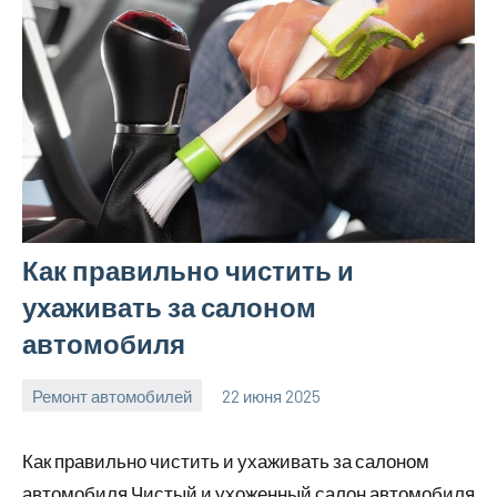
Как правильно чистить и
ухаживать за салоном
автомобиля
Ремонт автомобилей
22 июня 2025
avto_moto8_r
Нет
комментариев
Как правильно чистить и ухаживать за салоном
автомобиля Чистый и ухоженный салон автомобиля