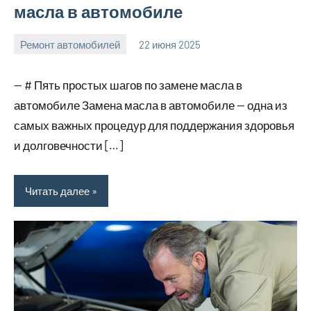
масла в автомобиле
Ремонт автомобилей
22 июня 2025
avto_moto8_r
Нет
комментариев
— # Пять простых шагов по замене масла в
автомобиле Замена масла в автомобиле — одна из
самых важных процедур для поддержания здоровья
и долговечности […]
Читать далее