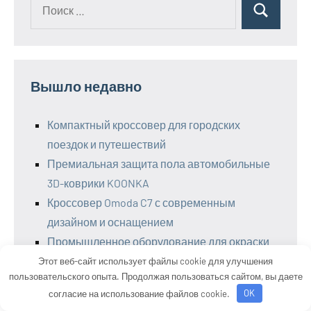
Поиск
Поиск
для:
Вышло недавно
Компактный кроссовер для городских
поездок и путешествий
Премиальная защита пола автомобильные
3D-коврики KOONKA
Кроссовер Omoda C7 с современным
дизайном и оснащением
Промышленное оборудование для окраски
крупногабаритного транспорта
Этот веб-сайт использует файлы cookie для улучшения
пользовательского опыта. Продолжая пользоваться сайтом, вы даете
Замена компрессора пневмоподвески
согласие на использование файлов cookie.
OK
Замена клапана пневмобаллона