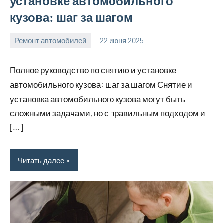
установке автомобильного
кузова: шаг за шагом
Ремонт автомобилей
22 июня 2025
avto_moto8_r
Нет
комментариев
Полное руководство по снятию и установке
автомобильного кузова: шаг за шагом Снятие и
установка автомобильного кузова могут быть
сложными задачами, но с правильным подходом и
[…]
Читать далее