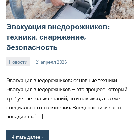
Эвакуация внедорожников:
техники, снаряжение,
безопасность
Новости
21 апреля 2026
Avtor
Нет
комментариев
Эвакуация внедорожников: основные техники
Эвакуация внедорожников — это процесс, который
требует не только знаний, но и навыков, а также
специального снаряжения. Внедорожники часто
попадают в […]
Читать далее