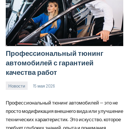
Профессиональный тюнинг
автомобилей с гарантией
качества работ
Новости
15 мая 2026
Avtor
Нет
комментариев
Профессиональный тюнинг автомобилей — это не
просто модификация внешнего вида или улучшение
технических характеристик. Это искусство, которое
требует глубоких знаний, опыта и понимания