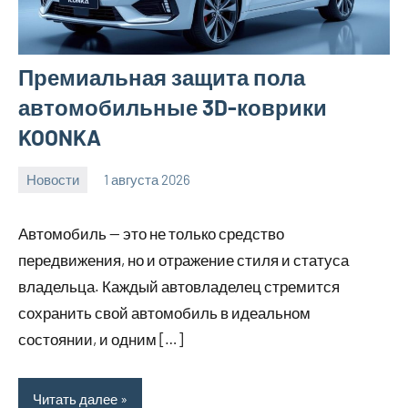
Премиальная защита пола
автомобильные 3D-коврики
KOONKA
Новости
1 августа 2026
Avtor
Нет
комментариев
Автомобиль — это не только средство
передвижения, но и отражение стиля и статуса
владельца. Каждый автовладелец стремится
сохранить свой автомобиль в идеальном
состоянии, и одним […]
Читать далее