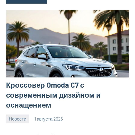
Кроссовер Omoda C7 с
современным дизайном и
оснащением
Новости
1 августа 2026
Avtor
Нет
комментариев