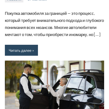
Avtor
Нет
комментариев
Покупка автомобиля за границей — это процесс,
который требует внимательного подхода и глубокого
понимания всех нюансов. Многие автолюбители
мечтают о том, чтобы приобрести иномарку, но […]
Читать далее