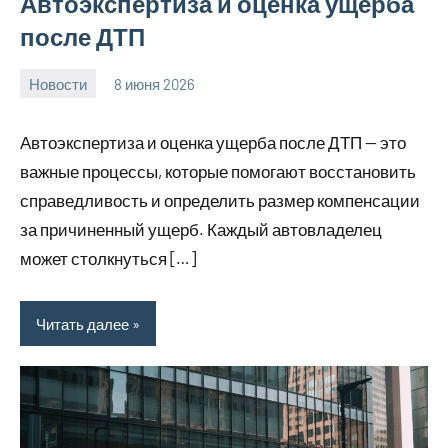
Автоэкспертиза и оценка ущерба
после ДТП
Новости
8 июня 2026
Avtor
Нет
комментариев
Автоэкспертиза и оценка ущерба после ДТП — это
важные процессы, которые помогают восстановить
справедливость и определить размер компенсации
за причиненный ущерб. Каждый автовладелец
может столкнуться […]
Читать далее