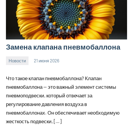
Замена клапана пневмобаллона
Новости
21 июня 2026
Avtor
Нет
комментариев
Что такое клапан пневмобаллона? Клапан
пневмобаллона — это важный элемент системы
пневмоподвески, который отвечает за
регулирование давления воздуха в
пневмобаллонах. Он обеспечивает необходимую
жесткость подвески, […]