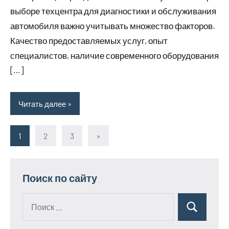
выборе техцентра для диагностики и обслуживания
автомобиля важно учитывать множество факторов.
Качество предоставляемых услуг, опыт
специалистов, наличие современного оборудования
[…]
Читать далее
1
2
3
Следующие
»
Пагинация
записи
записей
Поиск по сайту
Поиск
Поиск
для: