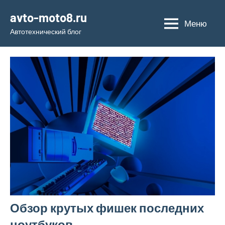
Перейти
avto-moto8.ru
к
Меню
Автотехнический блог
содержимому
Обзор крутых фишек последних
ноутбуков