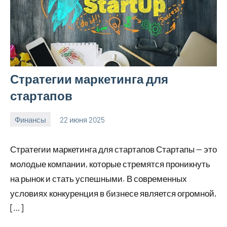
Стратегии маркетинга для
стартапов
Финансы
22 июня 2025
avto_moto8_r
Нет
комментариев
Стратегии маркетинга для стартапов Стартапы — это
молодые компании, которые стремятся проникнуть
на рынок и стать успешными. В современных
условиях конкуренция в бизнесе является огромной,
[…]