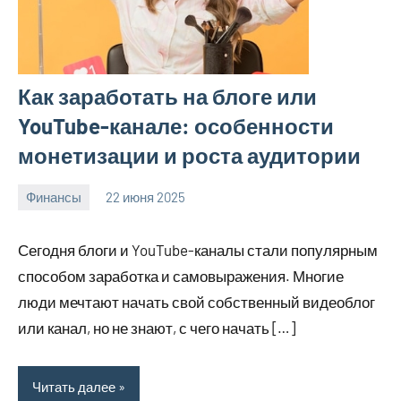
Как заработать на блоге или
YouTube-канале: особенности
монетизации и роста аудитории
Финансы
22 июня 2025
avto_moto8_r
Нет
комментариев
Сегодня блоги и YouTube-каналы стали популярным
способом заработка и самовыражения. Многие
люди мечтают начать свой собственный видеоблог
или канал, но не знают, с чего начать […]
Читать далее