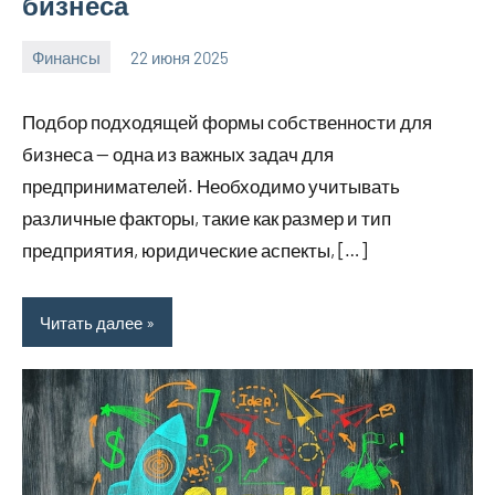
бизнеса
Финансы
22 июня 2025
avto_moto8_r
Нет
комментариев
Подбор подходящей формы собственности для
бизнеса — одна из важных задач для
предпринимателей. Необходимо учитывать
различные факторы, такие как размер и тип
предприятия, юридические аспекты, […]
Читать далее