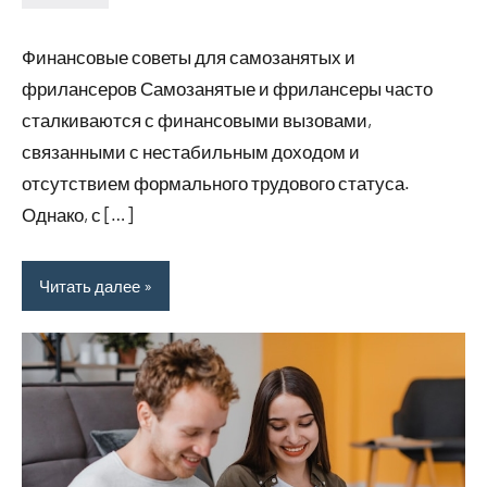
avto_moto8_r
Нет
комментариев
Финансовые советы для самозанятых и
фрилансеров Самозанятые и фрилансеры часто
сталкиваются с финансовыми вызовами,
связанными с нестабильным доходом и
отсутствием формального трудового статуса.
Однако, с […]
Читать далее