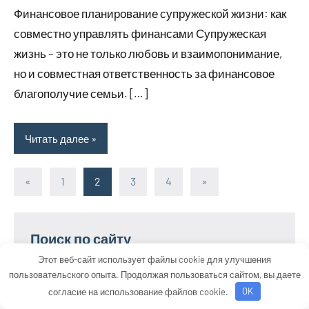
Финансовое планирование супружеской жизни: как
совместно управлять финансами Супружеская
жизнь – это не только любовь и взаимопонимание,
но и совместная ответственность за финансовое
благополучие семьи. […]
Читать далее
«
Предыдущие
1
2
3
4
Следующие
»
Пагинация
записи
записи
записей
Поиск по сайту
Этот веб-сайт использует файлы cookie для улучшения
Поиск
пользовательского опыта. Продолжая пользоваться сайтом, вы даете
Поиск
для:
согласие на использование файлов cookie.
OK