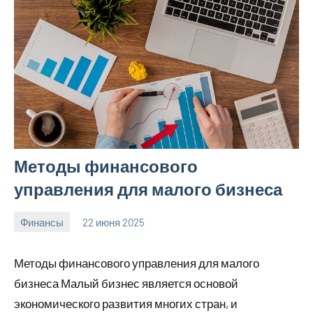
Методы финансового
управления для малого бизнеса
Финансы
22 июня 2025
avto_moto8_r
Нет
комментариев
Методы финансового управления для малого
бизнеса Малый бизнес является основой
экономического развития многих стран, и