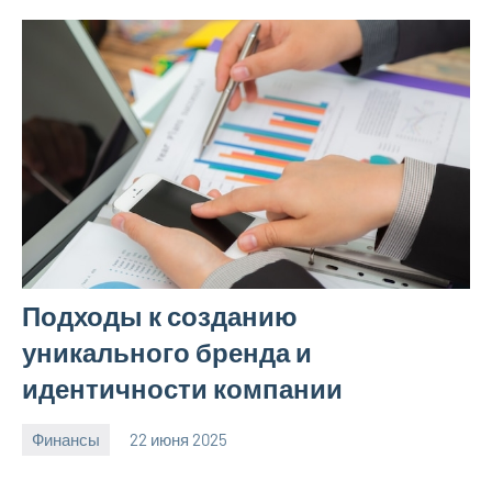
Подходы к созданию
уникального бренда и
идентичности компании
Финансы
22 июня 2025
avto_moto8_r
Нет
комментариев