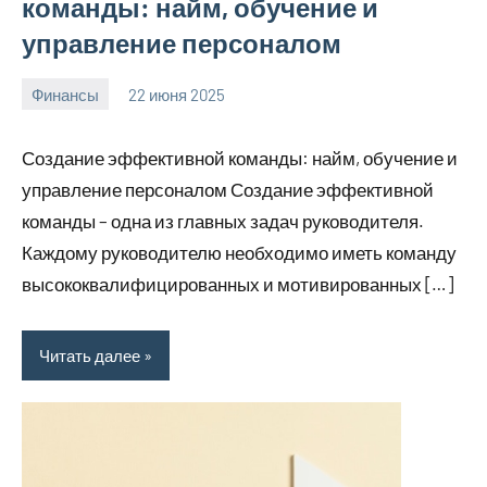
команды: найм, обучение и
управление персоналом
Финансы
22 июня 2025
avto_moto8_r
Нет
комментариев
Создание эффективной команды: найм, обучение и
управление персоналом Создание эффективной
команды – одна из главных задач руководителя.
Каждому руководителю необходимо иметь команду
высококвалифицированных и мотивированных […]
Читать далее