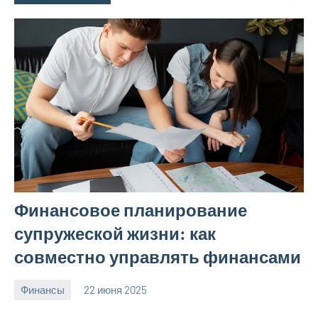
Финансовое планирование
супружеской жизни: как
совместно управлять финансами
Финансы
22 июня 2025
avto_moto8_r
Нет
комментариев